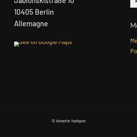
Jablonskistraße 10
10405 Berlin
Allemagne
Me
Me
Po
© Annette Yashpon