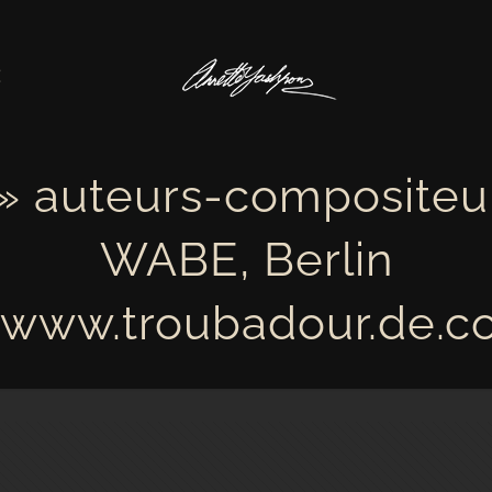
E
» auteurs-compositeur
WABE, Berlin
 www.troubadour.de.c